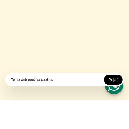
Prijať
Tento web používa
cookies
Vy udávate smer, my