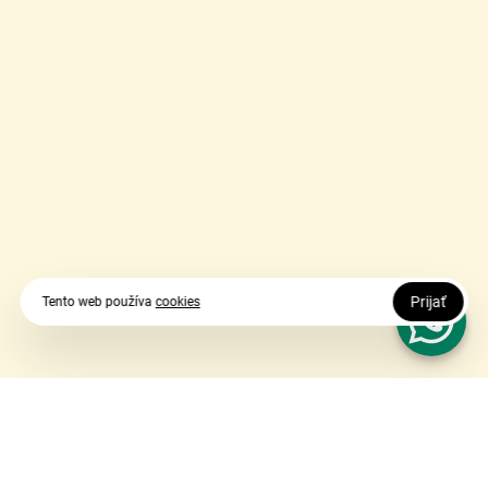
Prijať
Tento web používa
cookies
Vy udávate smer, my