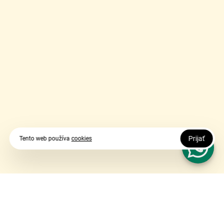
Prijať
Tento web používa
cookies
Vy udávate smer, my