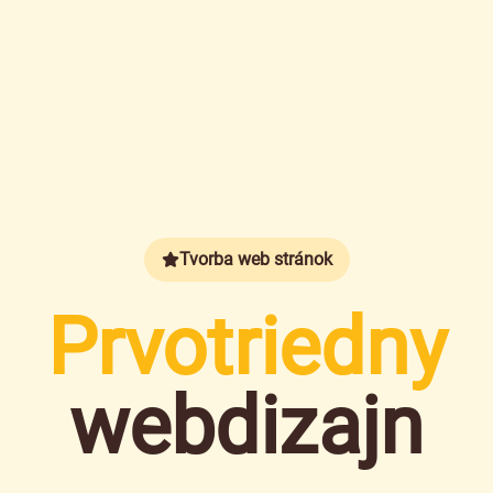
Tvorba web stránok
Prvotriedny
webdizajn