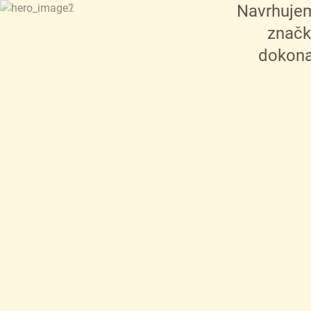
Navrhujem
značk
dokona