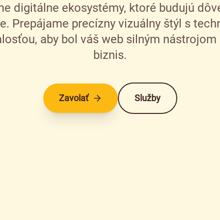
e digitálne ekosystémy, ktoré budujú dôve
e. Prepájame precízny vizuálny štýl s tech
losťou, aby bol váš web silným nástrojom 
biznis.
Zavolať
Služby