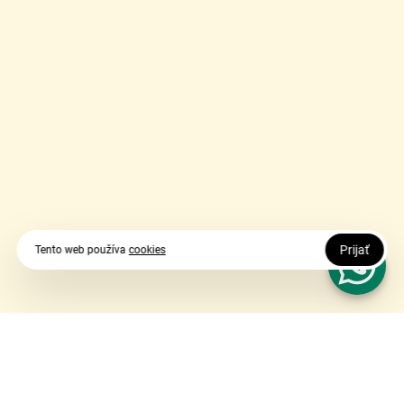
Prijať
Tento web používa
cookies
Vy udávate smer, my