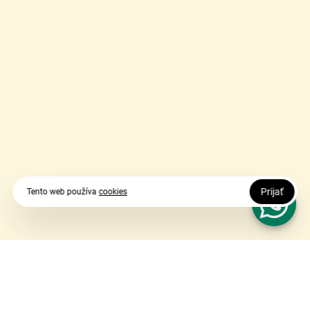
Prijať
Tento web používa
cookies
Vy udávate smer, my