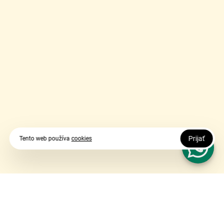
Prijať
Tento web používa
cookies
Vy udávate smer, my