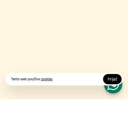
Prijať
Tento web používa
cookies
Vy udávate smer, my