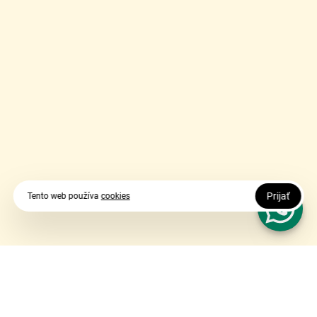
Prijať
Tento web používa
cookies
Vy udávate smer, my