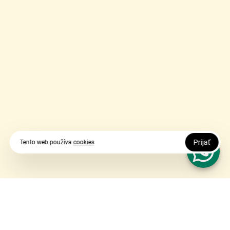
Prijať
Tento web používa
cookies
Vy udávate smer, my