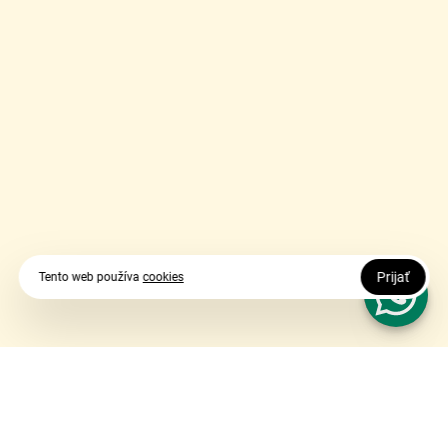
Prijať
Tento web používa
cookies
Vy udávate smer, my