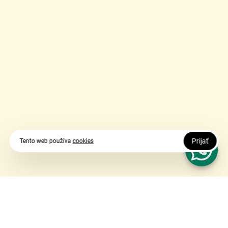
Prijať
Tento web používa
cookies
Vy udávate smer, my