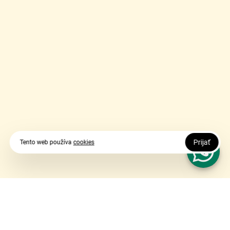
Prijať
Tento web používa
cookies
Vy udávate smer, my