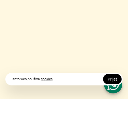
Prijať
Tento web používa
cookies
Vy udávate smer, my