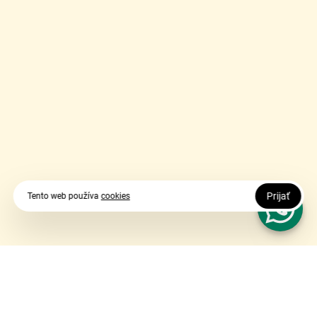
Prijať
Tento web používa
cookies
Vy udávate smer, my