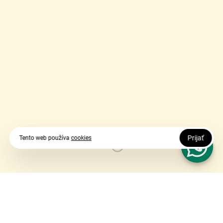
Prijať
Tento web používa
cookies
Vy udávate smer, my