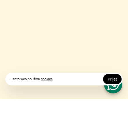
Prijať
Tento web používa
cookies
Vy udávate smer, my