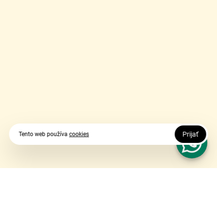
Prijať
Tento web používa
cookies
Vy udávate smer, my