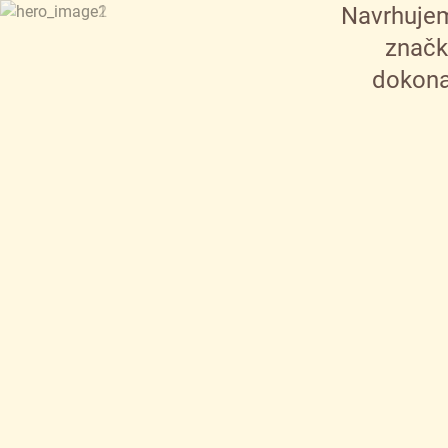
Navrhujem
značk
dokona