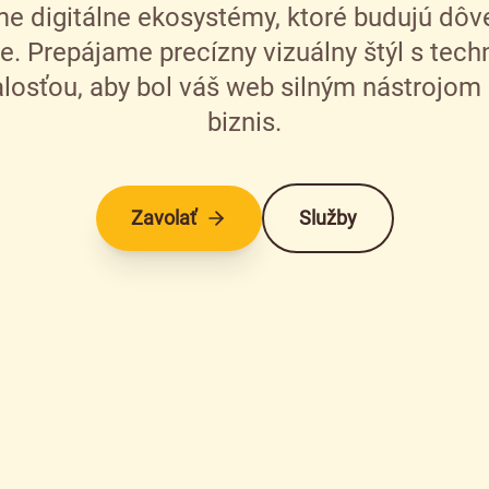
e digitálne ekosystémy, ktoré budujú dôve
e. Prepájame precízny vizuálny štýl s tech
losťou, aby bol váš web silným nástrojom 
biznis.
Zavolať
Služby