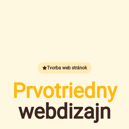
Tvorba web stránok
Prvotriedny
webdizajn