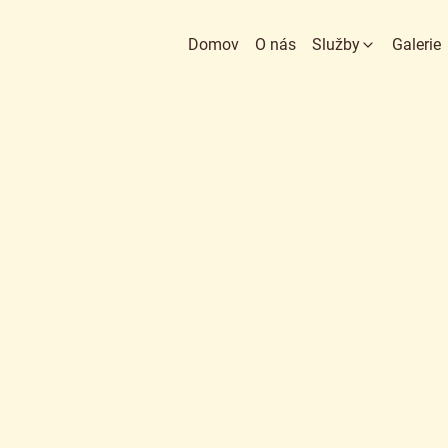
Domov
O nás
Služby
Galerie
Web stránky
E-shopy
Grafika
SEO