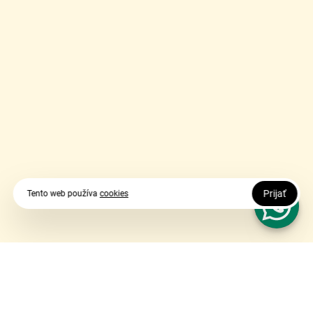
Prijať
Tento web používa
cookies
Vy udávate smer, my