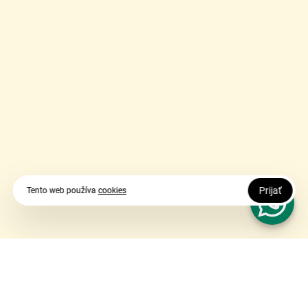
Prijať
Tento web používa
cookies
Vy udávate smer, my