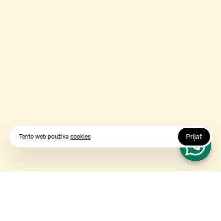
Prijať
Tento web používa
cookies
Vy udávate smer, my