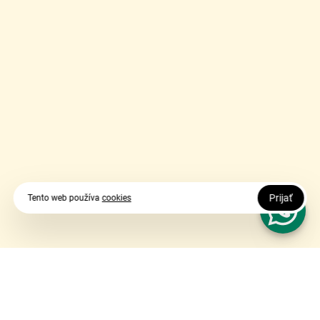
Prijať
Tento web používa
cookies
Vy udávate smer, my